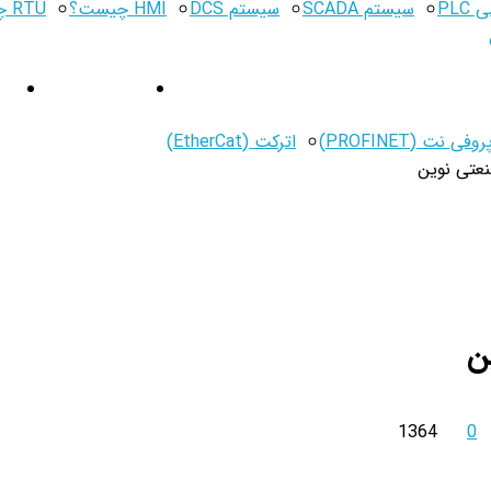
PLC
سیستم SCADA
سیستم DCS
HMI چیست؟
RTU چیست؟
معرفی محصول
درب
اترکت (EtherCat)
عتی نوین
ن
1364
0