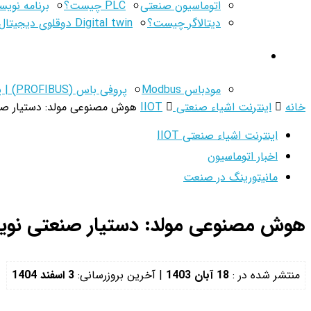
اتوماسیون صنعتی
PLC چیست؟
برنامه نویسی 
دیتالاگر چیست؟
Digital twin دوقلوی دیجیتال
پروتکل‌های صنعتی
مودباس Modbus
پروفی باس (PROFIBUS) | پروفی نت (PROFINET)
خانه
اینترنت اشیاء صنعتی IIOT
هوش مصنوعی مولد: دستیار صن
اینترنت اشیاء صنعتی IIOT
اخبار اتوماسیون
مانیتورینگ در صنعت
هوش مصنوعی مولد: دستیار صنعتی نوی
منتشر شده در :
18 آبان 1403
| آخرین بروزرسانی:
3 اسفند 1404